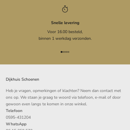
Snelle levering
Voor 16.00 besteld,
binnen 1 werkdag verzonden.
Naar artikel 1
Naar artikel 2
Naar artikel 3
Naar artikel 4
Naar artikel 5
Dijkhuis Schoenen
Heb je vragen, opmerkingen of klachten? Neem dan
contact
met
ons op. We staan je graag te woord via telefoon, e-mail of door
gewoon even langs te komen in onze winkel.
Telefoon
0595-431204
WhatsApp